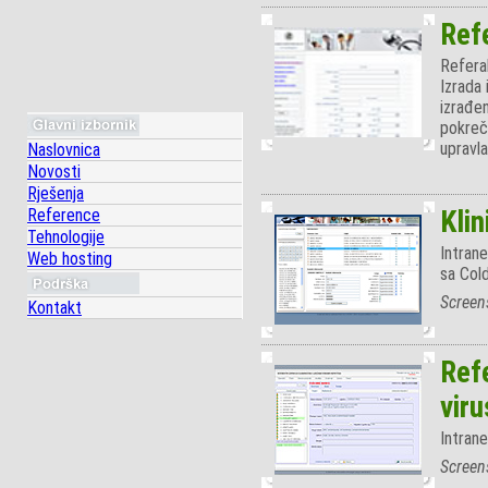
Ref
Referal
Izrada 
izrađe
pokreč
upravla
Naslovnica
Novosti
Rješenja
Reference
Klin
Tehnologije
Intrane
Web hosting
sa Col
Screen
Kontakt
Refe
viru
Intrane
Screen