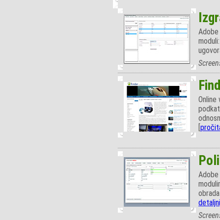
Izg
Adobe A
moduli:
ugovora
Screen
Fin
Online 
podkate
odnosno
[
pročit
Poli
Adobe F
modulim
obrada 
detaljn
Screen