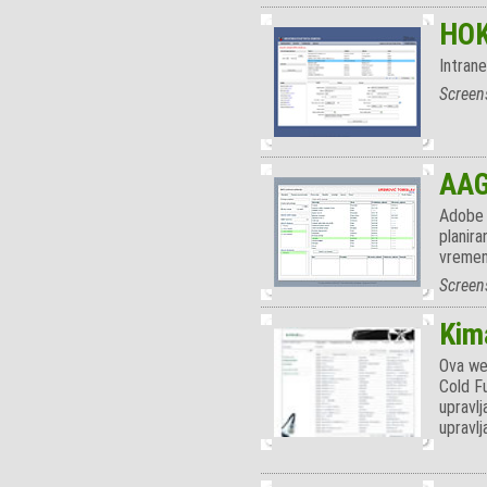
HO
Intran
Screen
AAG
Adobe F
planir
vremen
Screen
Kima
Ova web
Cold F
upravlj
upravlj